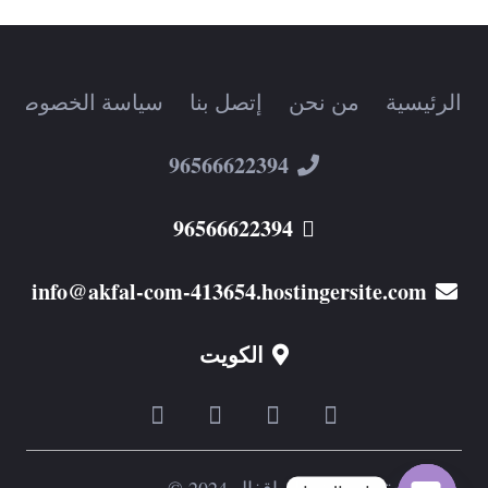
الرئيسية
من نحن
إتصل بنا
سياسة الخصوصية
96566622394
96566622394
info@akfal-com-413654.hostingersite.com
الكويت
جميع الحقوق محفوظة اقفال 2024 ©