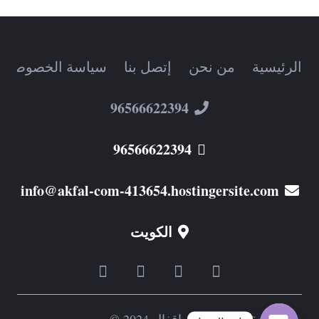
الرئيسية
من نحن
إتصل بنا
سياسة الخصوصية
96566622394
96566622394
info@akfal-com-413654.hostingersite.com
الكويت
جميع الحقوق محفوظة اقفال 2024 ©