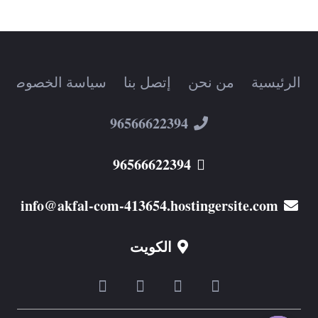
الرئيسية
من نحن
إتصل بنا
سياسة الخصوصية
96566622394
96566622394
info@akfal-com-413654.hostingersite.com
الكويت