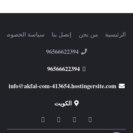
الرئيسية
من نحن
إتصل بنا
سياسة الخصوصية
96566622394
96566622394
info@akfal-com-413654.hostingersite.com
الكويت