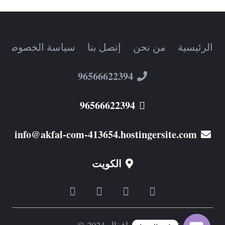
الرئيسية
من نحن
إتصل بنا
سياسة الخصوصية
96566622394
96566622394
info@akfal-com-413654.hostingersite.com
الكويت
جميع الحقوق محفوظة اقفال 2024 ©