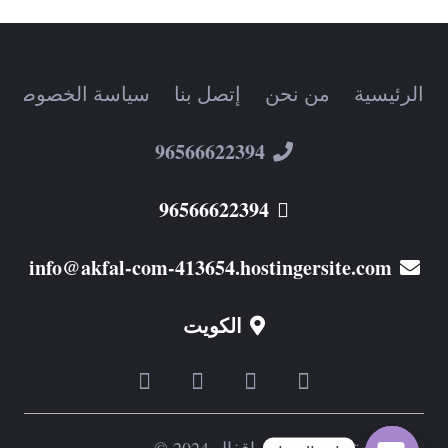
الرئيسية
من نحن
إتصل بنا
سياسة الخصوصية
96566622394
96566622394
info@akfal-com-413654.hostingersite.com
الكويت
جميع الحقوق محفوظة اقفال 2024 ©