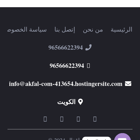
الرئيسية
من نحن
إتصل بنا
سياسة الخصوصية
96566622394
96566622394
info@akfal-com-413654.hostingersite.com
الكويت
جميع الحقوق محفوظة اقفال 2024 ©