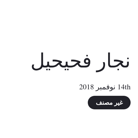
نجار فحيحيل
14th نوفمبر 2018
غير مصنف