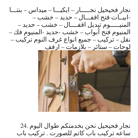
نجار فحيحيل نجـــــار – ايكيـــا – ميداس – بنتـــا
-ابيــات فتح اقفـــال – حديد – خشب –
المنيـــــوم تبديل اقفــــال – خشب – حديد –
المنيوم فتح أبواب – خشب -حديد -المنيوم فك –
نقل – تركيب – جميع انواع غرف النوم تركيب –
لوحات – ستائر – بلازمات – ارفف
نجار فحيحيل نحن بخدمتكم طوال اليوم .24
ساعه تركيب باب كاتم للصورت . تركيب باب