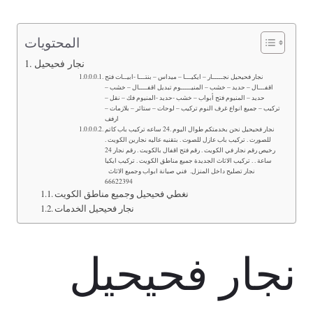
المحتويات
نجار فحيحيل
نجار فحيحيل نجـــــار – ايكيـــا – ميداس – بنتـــا -ابيــات فتح
اقفـــال – حديد – خشب – المنيـــــوم تبديل اقفــــال – خشب –
حديد – المنيوم فتح أبواب – خشب -حديد -المنيوم فك – نقل –
تركيب – جميع انواع غرف النوم تركيب – لوحات – ستائر – بلازمات –
ارفف
نجار فحيحيل نحن بخدمتكم طوال اليوم .24 ساعه تركيب باب كاتم
للصورت . تركيب باب عازل للصوت . بتقنيه عاليه نجارين الكويت .
رخيص رقم نجار في الكويت . رقم فتح اقفال بالكويت . رقم نجار 24
ساعة . . تركيب الاثاث الجديدة جميع مناطق الكويت . تركيب ايكيا
نجار تصليح داخل المنزل. فني صيانة ابواب وجميع الاثاث
66622394
نغطي فحيحيل وجميع مناطق الكويت
نجار فحيحيل الخدمات
نجار فحيحيل