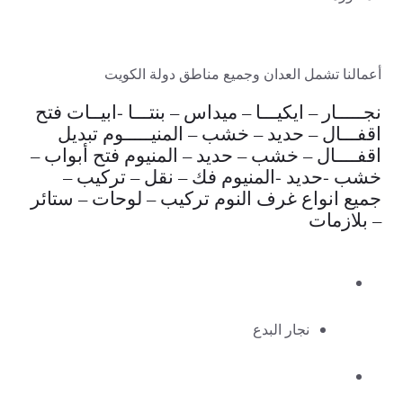
أعمالنا تشمل العدان وجميع مناطق دولة الكويت
نجـــــار – ايكيـــا – ميداس – بنتـــا -ابيــات فتح
اقفـــال – حديد – خشب – المنيـــــوم تبديل
اقفــــال – خشب – حديد – المنيوم فتح أبواب –
خشب -حديد -المنيوم فك – نقل – تركيب –
جميع انواع غرف النوم تركيب – لوحات – ستائر
– بلازمات
نجار البدع