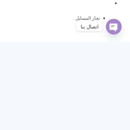
نجار المسايل
اتصال بنا
Open
chaty
نجار الشامية
نجار خيران
نجار سعد العبدالله