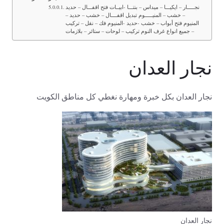
نجـــــار – ايكيـــا – ميداس – بنتـــا -ابيــات فتح اقفـــال – حديد
– خشب – المنيـــــوم تبديل اقفــــال – خشب – حديد –
المنيوم فتح أبواب – خشب -حديد -المنيوم فك – نقل – تركيب
– جميع انواع غرف النوم تركيب – لوحات – ستائر – بلازمات
نجار العدان
نجار العدان بكل خبرة ومهارة نغطي كل مناطق الكويت
نجار العدان