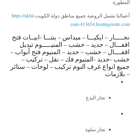
المطورة
أعمالنا تشمل الروضة جميع مناطق دولة الكويت
https://akfal-
com-413654.hostingersite.com
نجـــــار – ايكيـــا – ميداس – بنتـــا -ابيــات فتح
اقفـــال – حديد – خشب – المنيـــــوم تبديل
اقفــــال – خشب – حديد – المنيوم فتح أبواب –
خشب -حديد -المنيوم فك – نقل – تركيب –
جميع انواع غرف النوم تركيب – لوحات – ستائر
– بلازمات
نجار البدع
نجار سلوة