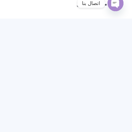
اتصال بنا
نجار المسايل
Open
chaty
نجار الشامية
نجار خيران
نجار سعد العبدالله
نجار ابواب سعد العبدالله