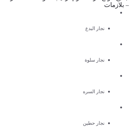
– بلازمات
نجار البدع
نجار سلوة
نجار السره
نجار حطين