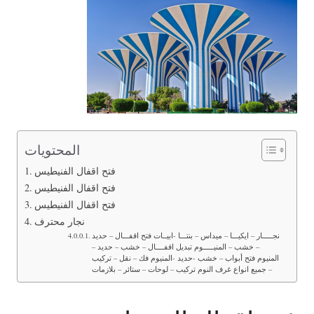
المحتويات
فتح اقفال الفنيطيس
فتح اقفال الفنيطيس
فتح اقفال الفنيطيس
نجار محترف
نجـــــار – ايكيـــا – ميداس – بنتـــا -ابيــات فتح اقفـــال – حديد
– خشب – المنيـــــوم تبديل اقفــــال – خشب – حديد –
المنيوم فتح أبواب – خشب -حديد -المنيوم فك – نقل – تركيب
– جميع انواع غرف النوم تركيب – لوحات – ستائر – بلازمات