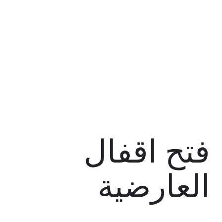
فتح اقفال
العارضية