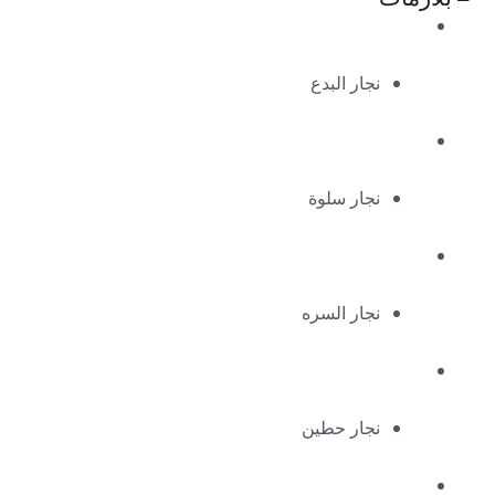
نجار البدع
نجار سلوة
نجار السره
نجار حطين