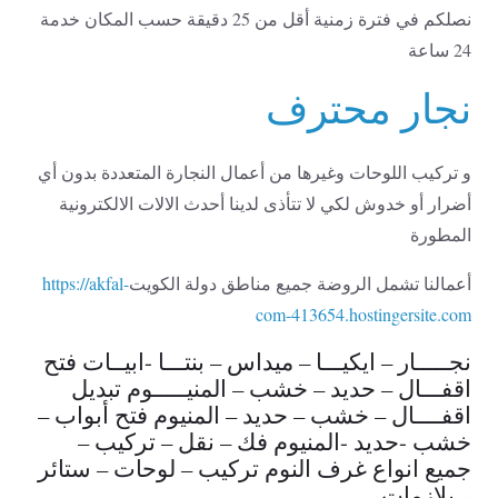
نصلكم في فترة زمنية أقل من 25 دقيقة حسب المكان خدمة
24 ساعة
نجار محترف
و تركيب اللوحات وغيرها من أعمال النجارة المتعددة بدون أي
أضرار أو خدوش لكي لا تتأذى لدينا أحدث الالات الالكترونية
المطورة
أعمالنا تشمل الروضة جميع مناطق دولة الكويت
https://akfal-
com-413654.hostingersite.com
نجـــــار – ايكيـــا – ميداس – بنتـــا -ابيــات فتح
اقفـــال – حديد – خشب – المنيـــــوم تبديل
اقفــــال – خشب – حديد – المنيوم فتح أبواب –
خشب -حديد -المنيوم فك – نقل – تركيب –
جميع انواع غرف النوم تركيب – لوحات – ستائر
– بلازمات