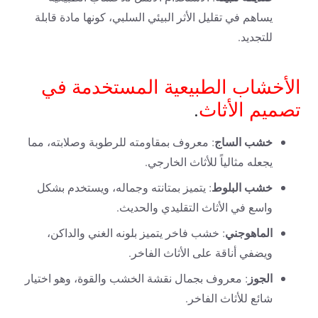
يساهم في تقليل الأثر البيئي السلبي، كونها مادة قابلة
للتجديد.
الأخشاب الطبيعية المستخدمة في
تصميم الأثاث
.
خشب الساج
: معروف بمقاومته للرطوبة وصلابته، مما
يجعله مثالياً للأثاث الخارجي.
خشب البلوط
: يتميز بمتانته وجماله، ويستخدم بشكل
واسع في الأثاث التقليدي والحديث.
الماهوجني
: خشب فاخر يتميز بلونه الغني والداكن،
ويضفي أناقة على الأثاث الفاخر.
الجوز
: معروف بجمال نقشة الخشب والقوة، وهو اختيار
شائع للأثاث الفاخر.