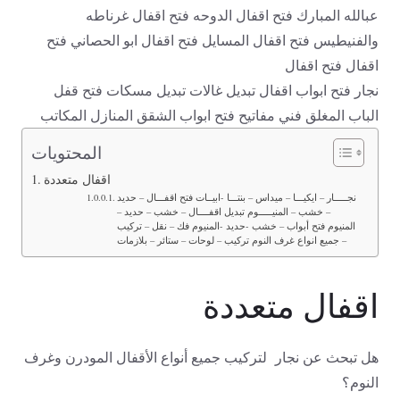
عبالله المبارك فتح اقفال الدوحه فتح اقفال غرناطه
والفنيطيس فتح اقفال المسايل فتح اقفال ابو الحصاني فتح
اقفال فتح اقفال
نجار فتح ابواب اقفال تبديل غالات تبديل مسكات فتح قفل
الباب المغلق فني مفاتيح فتح ابواب الشقق المنازل المكاتب
المحتويات
اقفال متعددة
نجـــــار – ايكيـــا – ميداس – بنتـــا -ابيــات فتح اقفـــال – حديد
– خشب – المنيـــــوم تبديل اقفــــال – خشب – حديد –
المنيوم فتح أبواب – خشب -حديد -المنيوم فك – نقل – تركيب
– جميع انواع غرف النوم تركيب – لوحات – ستائر – بلازمات
اقفال متعددة
هل تبحث عن نجار لتركيب جميع أنواع الأقفال المودرن وغرف
النوم؟