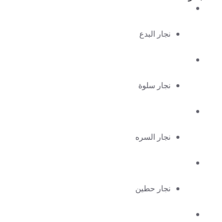
نجار البدع
نجار سلوة
نجار السره
نجار حطين