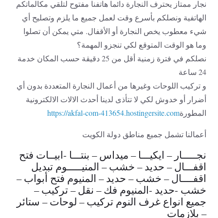
نجار ممتاز يحترف النجارة دائما هاتفنا مفتوح لتلقي مكالماتكم
الهاتفية ونصلكم بأسرع وقت لعمل جميع ما يلزم وتصليح أي
شيء معطوب يخص النجارة أو الأقفال. متي يمكن أن تصلوا
وما هو الوقت المتوقع لكي تنجزو المهمة؟
نصلكم في فترة زمنية أقل من 25 دقيقة حسب المكان خدمة
24 ساعة
و تركيب اللوحات وغيرها من أعمال النجارة المتعددة بدون أي
أضرار أو خدوش لكي لا تتأذى لدينا أحدث الالات الالكترونية
المطورة
https://akfal-com-413654.hostingersite.com
أعمالنا تشمل جميع مناطق دولة الكويت
نجـــــار – ايكيـــا – ميداس – بنتـــا -ابيــات فتح
اقفـــال – حديد – خشب – المنيـــــوم تبديل
اقفــــال – خشب – حديد – المنيوم فتح أبواب –
خشب -حديد -المنيوم فك – نقل – تركيب –
جميع انواع غرف النوم تركيب – لوحات – ستائر
– بلازمات